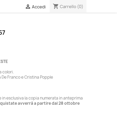
shopping_cart

Carrello
(0)
Accedi
57
ESTE
 colori.
a De Franco e Cristina Popple
e in esclusiva la copia numerata in anteprima
quistate avverrà a partire dal 28 ottobre