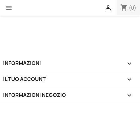
shopping_cart


(0)
INFORMAZIONI

IL TUO ACCOUNT

INFORMAZIONI NEGOZIO
keyboard_arrow_down