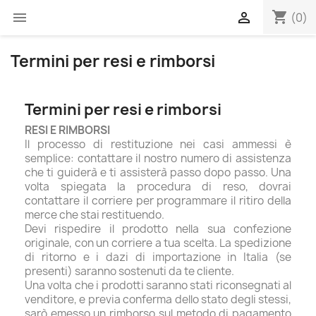
shopping_cart


(0)
Termini per resi e rimborsi
Termini per resi e rimborsi
RESI E RIMBORSI
Il processo di restituzione nei casi ammessi è
semplice: contattare il nostro numero di assistenza
che ti guiderà e ti assisterà passo dopo passo. Una
volta spiegata la procedura di reso, dovrai
contattare il corriere per programmare il ritiro della
merce che stai restituendo.
Devi rispedire il prodotto nella sua confezione
originale, con un corriere a tua scelta. La spedizione
di ritorno e i dazi di importazione in Italia (se
presenti) saranno sostenuti da te cliente.
Una volta che i prodotti saranno stati riconsegnati al
venditore, e previa conferma dello stato degli stessi,
sarò emesso un rimborso sul metodo di pagamento